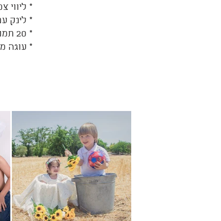
* ליווי צ
* לינק ע
* 20 תמונות מעובדות.
* עוגה מות