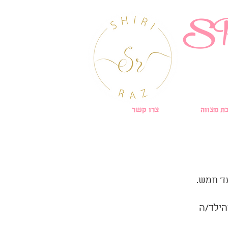
S
ת מצווה
צרו קשר
ד חמש.
הילד/ה