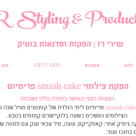
R
Styling
& Product
שירי רז | הפקות וסדנאות בוטיק
בלוג
מבצעים
GIFT CARD
בוק ב
הפקת צילומי
smash cake
פרימיום
הנצחת רגעי האושר בחוויה בלתי נשכחת
smash cak
פרימיום לימי הולדת של קטנטנים מגיל שנה ע
הצילומים נמשכים כשעה בלוקיישנים קסומים בטבע.
 גימיק אחר: קאפקייקס, עוגה, סיר צבאי ענק עם פסטה ש
בתוכו ועוד.