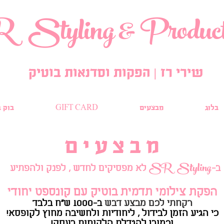
R
Styling
& Product
שירי רז | הפקות וסדנאות בוטיק
בלוג
מבצעים
GIFT CARD
בוק ב
מ ב צ ע י ם
SR
Styling
ב-
לא מפסיקים לחדש , לפנק ולהפתיע
הפקת צילומי תדמית בוטיק עם קונספט יחודי
רקחתי לכם מבצע דבש
ב-1000 ש"ח בלבד
כי הגיע הזמן לבידול , ליחודיות ולחשיבה מחוץ לקופסא!
וכמובן להגדלת הלקוחות בעסק!