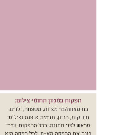
הפקות במגוון תחומי צילום:
בת מצווה/בר מצווה, משפחה, ילדים,
תינוקות, הריון, תדמית אופנה וצילומי
טראש לפני חתונה. בכל ההפקות, שירי
בונה את ההפקה מא-ת, לכל הפקה היא